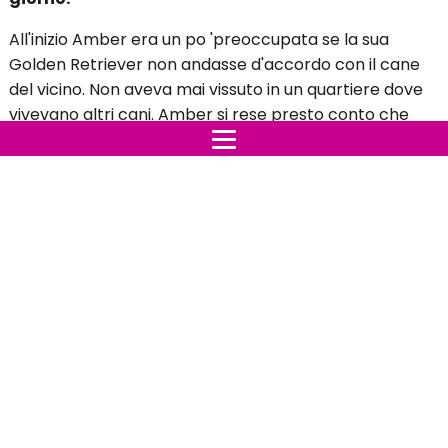
All'inizio Amber era un po 'preoccupata se la sua
Golden Retriever non andasse d'accordo con il cane
del vicino. Non aveva mai vissuto in un quartiere dove
vivevano altri cani. Amber si rese presto conto che
non c'era assolutamente nulla di cui preoccuparsi.