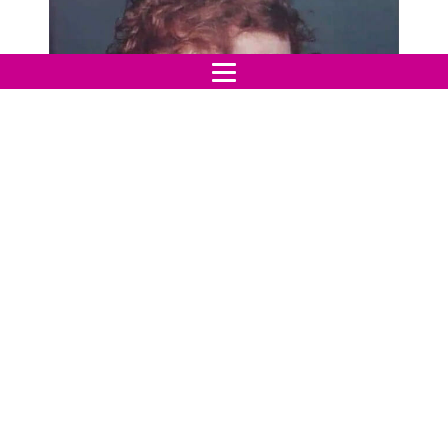
Indice:
Bullismo ingiustificato
"Amo me stessa"
Bullismo ingiustificato
A scuola, Pooja veniva presa in giro ogni giorno perché
non assomigliava a nessuna delle altre.