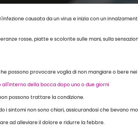
'infezione causata da un virus e inizia con un innalzament
anze rosse, piatte e scolorite sulle mani, sulla sensazione
che possono provocare voglia di non mangiare o bere nei
 non possono trattare la condizione.
o i sintomi non sono chiari, assicurandosi che bevano molti
 ad alleviare il dolore e ridurre la febbre.
 Infection Service ha dichiarato: "L'afta epizootica è una m