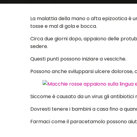
La malattia della mano o afta epizootica
è un
tosse e mal di gola e bocca.
Circa due giorni dopo, appaiono delle protuber
sedere.
Questi punti possono iniziare a vesciche.
Possono anche svilupparsi ulcere dolorose, 
Siccome è causato da un virus gli antibiotici
Dovresti tenere i bambini a casa fino a quand
Farmaci come il paracetamolo possono aiutare
Il dott. Nick Phin, vicedirettore del National