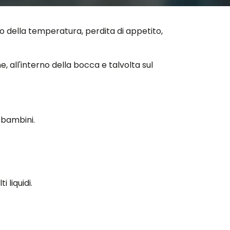
o della temperatura, perdita di appetito,
, all'interno della bocca e talvolta sul
 bambini.
 liquidi.
alattia virale leggera che colpisce soprattutto