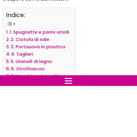
Indice:
1. Spugnette e panni umidi
2. Ciotola di sale
3. Portauova in plastica
4. Taglieri
5. Utensili di legno
6. Strofinaccio
7. Macchina del caffè
8. Stampo per hamburger
9. Blocco di coltelli
10. Cassa di verdure
11. Scolapiatti
12. Maniglie guardaroba
1. Spugnette e panni umidi