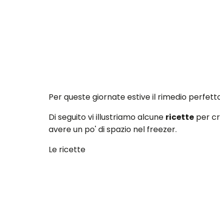
Per queste giornate estive il rimedio perfett
Di seguito vi illustriamo alcune
ricette
per cr
avere un po' di spazio nel freezer.
Le ricette
La Granita al caffè
La granita al caffè è davvero semplice da 
zucchero di canna integrale.