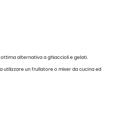
, ottima alternativa a ghiaccioli e gelati.
 utilizzare un frullatore o mixer da cucina ed
ggiunta di un dolcificante naturale come lo