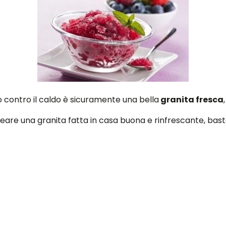
o contro il caldo è sicuramente una bella
granita fresca
eare una granita fatta in casa buona e rinfrescante, basta
preparare, si può usare anche del caffè avanzato con l'a