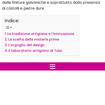
dalle finiture galvaniche e soprattutto dalla presenza
di cristalli e pietre dure.
Indice:
La tradizione artigiana e l’innovazione
La scelta delle materie prime
L’orgoglio del design
Il laboratorio artigiano di Tulsi
La tradizione artigiana e
l’innovazione
Il
laboratorio artigiano di Tulsi
è il luogo in cui
prendono vita gioielli che vantano un design sofisticato
ma semplice: piccoli e preziosi oggetti di lusso