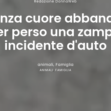
Redazione DonnaWeb
enza cuore abband
er perso una zamp
incidente d'auto
animali
,
Famiglia
ANIMALI
,
FAMIGLIA