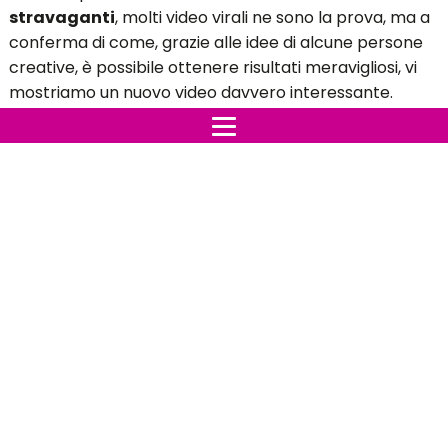
stravaganti
, molti video virali ne sono la prova, ma a
conferma di come, grazie alle idee di alcune persone
creative, è possibile ottenere risultati meravigliosi, vi
mostriamo un nuovo video davvero interessante.
Un modo utile per far crescere una
pinta di rose
, un
trucco che non avreste mai pensato per riavere una
bella pianta di rose.
Staccare solo la parte della pianta e metterla
nell'acqua non è efficace e sufficiente per rigenerarla,
invece con l'aiuto di una patata si hanno tante più
possibilità.
Il video che andrete a vedere ne è la dimostrazione:
con cacciavite o un chiodo pulito, fate un buco nella
patata e inserite dentro qualche rametto di rosa, poi
sotterrata la patata in un terremo umido, dopo
pochissimi giorni i primi rametti iniziano a germogliare.