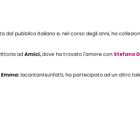
al pubblico italiano e, nel corso degli anni, ha collezio
vittoria ad
Amici,
dove ha trovato l'amore con
Stefano D
i
Emma:
lacantante,infatti, ha partecipato ad un altro tal
 Emma
ata concorrente in un altro talent show.
ma
ha conquistato il primo posto insieme a Stella e a Col