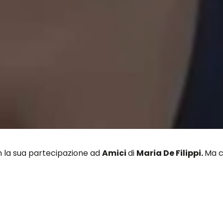
n la sua partecipazione ad
Amici
di
Maria De Filippi.
Ma 