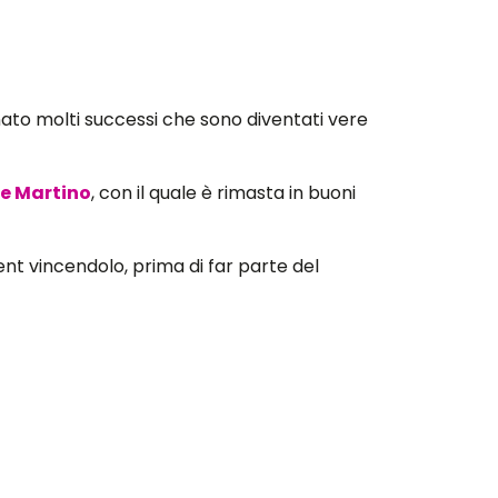
nato molti successi che sono diventati vere
e Martino
, con il quale è rimasta in buoni
ent vincendolo, prima di far parte del
omba, le altre componenti delle
Lucky Star,