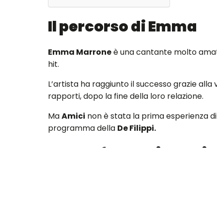
Il percorso di Emma
Emma Marrone
è una cantante molto amata d
hit.
L’artista ha raggiunto il successo grazie alla 
rapporti, dopo la fine della loro relazione.
Ma
Amici
non è stata la prima esperienza d
programma della
De Filippi.
La trasformazione di
Come già detto
Emma,
prima di
Amici,
è st
Questo programma era
Superstar,
ed
Em
la sua band girl.