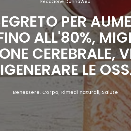
Redazione DonnaWeb
SEGRETO PER AUM
INO ALL'80%, MIG
ONE CEREBRALE, V
IGENERARE LE OS
Benessere
,
Corpo
,
Rimedi naturali
,
Salute