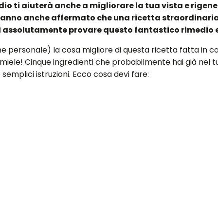
o ti aiuterà anche a migliorare la tua vista e rigener
no anche affermato che una ricetta straordinaria ha
assolutamente provare questo fantastico rimedio e 
 personale) la cosa migliore di questa ricetta fatta in ca
e miele! Cinque ingredienti che probabilmente hai già nel
 semplici istruzioni. Ecco cosa devi fare:
iungere il rafano e lo zenzero in un frullatore e mescolare
 di limone e aggiungerli nel frullatore. Mescolare ancora f