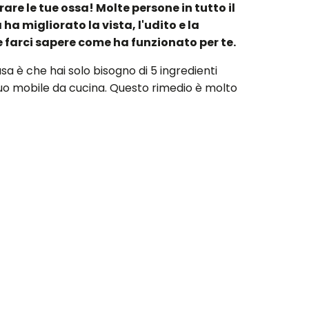
are le tue ossa! Molte persone in tutto il
 migliorato la vista, l'udito e la
farci sapere come ha funzionato per te.
sa è che hai solo bisogno di 5 ingredienti
 tuo mobile da cucina. Questo rimedio è molto
 bene. Dopo di ciò, è necessario tagliare i
ino ad ottenere una miscela bella e