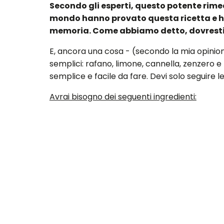
Secondo gli esperti, questo potente rimedi
mondo hanno provato questa ricetta e han
memoria. Come abbiamo detto, dovresti 
E, ancora una cosa - (secondo la mia opinione
semplici: rafano, limone, cannella, zenzero 
semplice e facile da fare. Devi solo seguire le
Avrai bisogno dei seguenti ingredienti:
125 grammi di rafano
3 limoni
3 cucchiai di miele
2 cucchiai di cannella
Ginger (2 cm)
Indicazioni:
Ecco cosa devi fare - in primo luogo, devi agg
limoni a fette (non pelati), rimuovere i semi