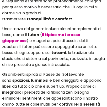
e l’equilibrio esteriore sono profondamente collegati:
per questo motivo è necessario che il luogo in cui si
dorme sia in grado di
trasmettere
tranquillità
e
comfort
.
Una stanza del genere include alcuni complementi di
base, come il
futon
(
il tipico materasso
giapponese
) e magari un paio di cuscini detti
zabuton. Il futon può essere appoggiato su un letto
basso di legno, oppure sul
tatami
: la tradizionale
stuoia che si sistema sul pavimento, realizzata in paglia
di riso pressata e giunco intrecciato.
Gli ambienti ispirati al Paese del Sol Levante
sono
spaziosi
,
luminosi
e ben arieggiati, e appaiono
liberi da tutto ciò che è superfluo. Proprio come ci
insegnano i precetti della filosofia zen: bisogna
eliminare i sentimenti che appesantiscono il nostro
animo, tutte le cose inutili, per
coltivare la serenità