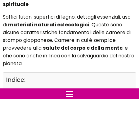
spirituale
.
Soffici futon, superfici di legno, dettagli essenziali, uso
di
materiali naturali ed ecologici
. Queste sono
alcune caratteristiche fondamentali delle camere di
stampo giapponese. Camere in cui è semplice
provvedere alla
salute del corpo e della mente
, e
che sono anche in linea con la salvaguardia del nostro
pianeta.
Indice:
Vivere Zen
Una camera in stile giapponese per il benessere
fisico
Dormire alla giapponese per la serenità dello
spirito
Qualche consiglio per una camera da letto