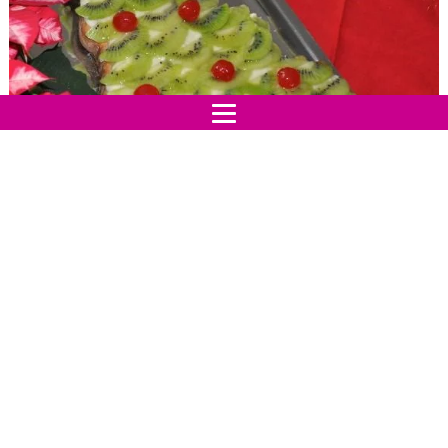
Questo dolce albero di Natale è una buonissima
crostata di pasta frolla decorata con crema
pasticcera e coperta da kiwi e amarene, un dolce da
preparare a Natale graditissimo e di sicuro successo.
Bellissima da vedere, di sicuro effetto scenografico, fa