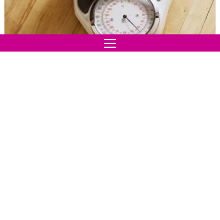
Quando le feste natalizie finiscono il primo pensiero
della maggior parte delle donne è come fare per
dimagrire e perdere quei chili
presi durante i cenoni
e le rimpatriate di famiglia.
Dopo esserci godute il brindisi del nuovo Anno, iniziamo
sostituire gli alcolici con un maggiore consumo
d'acqua e accantoniamo per un pò il pane, la pasta e
le patate ( carboidrati per eccellenza) sostituendoli
con tanta frutta e verdura.
A sostegno del nostro organismo arrivano anche dei