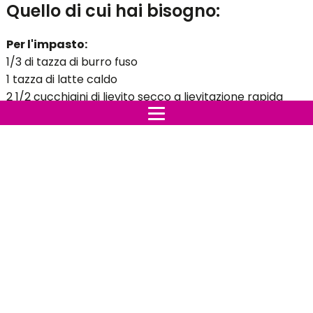
Quello di cui hai bisogno:
Per l'impasto:
1/3 di tazza di burro fuso
1 tazza di latte caldo
2 1/2 cucchiaini di lievito secco a lievitazione rapida
4 tazze di farina
1/2 tazza di zucchero
2 uova
Per il ripieno:
1/2 tazza di burro ammorbidito
1 tazza di zucchero di canna
2 cucchiai di cannella
Per la glassa:
450gr di crema di formaggio
1/2 tazza di burro ammorbidito
1/2 tazza di zucchero a velo