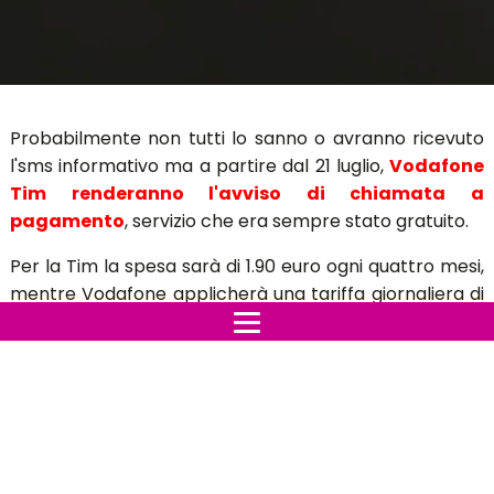
Probabilmente non tutti lo sanno o avranno ricevuto
l'sms informativo ma a partire dal 21 luglio,
Vodafone
Tim renderanno l'avviso di chiamata a
pagamento
, servizio che era sempre stato gratuito.
Per la Tim la spesa sarà di 1.90 euro ogni quattro mesi,
mentre Vodafone applicherà una tariffa giornaliera di
6 centesimi, applicabile solo nei giorni in cui viene
usata l'opzione in questione.
Facendo due calcoli, se con Vodafone si dovesse usare
l'avviso di chiamata ogni giorno si pagherebbero 21,90
euro all'anno, contro i 5,70 euro annuale dell'altro
gestore.