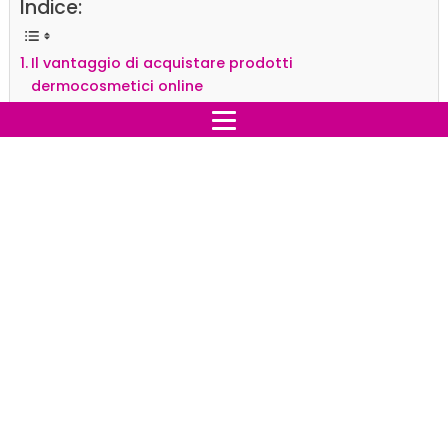
Indice:
Il vantaggio di acquistare prodotti
dermocosmetici online
I migliori prodotti da acquistare
Il vantaggio di acquistare
prodotti dermocosmetici
online
Acquistare i prodotti dermocosmetici online ha
numerosi
vantaggi
, il primo dei quali è fare shopping
in tutta tranquillità, sfogliando il catalogo dei formulati
dove e quando si vuole, da PC, smartphone o tablet.
Una volta fatta la propria scelta, poi, si può ottenere la
merce direttamente all'indirizzo fornito con una