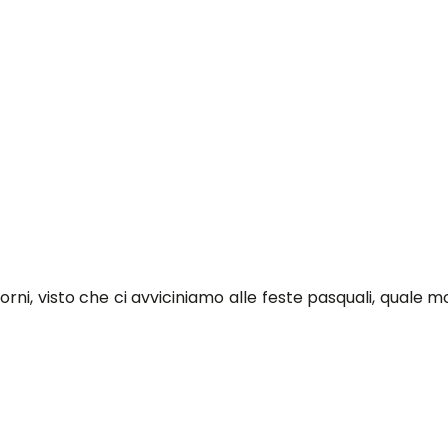
rni, visto che ci avviciniamo alle feste pasquali, quale mo
dei simpaticissimi
Minions
, nel video trovate le indicazi
 ingredienti necessari e poi ripetere tutte le operazioni
resa meravigliosa
come questa, è un peccato mangiarli