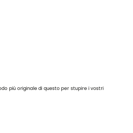
do più originale di questo per stupire i vostri
oni step by step per realizzarlo vi assicuro che
 mostrate nel video tutorial, i vostri bambini
, e anche voi sarete soddisfatte del lavoro