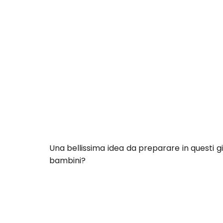
Una bellissima idea da preparare in questi gio
bambini?
Un
ovetto Kinder fai da te
che ha la forma 
è facilissimo, basta avere a disposizione gli
saranno contentissimi di ricevere
una sorp
fatto.