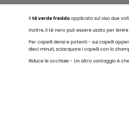
Il
tè verde freddo
applicato sul viso due volte
Inoltre, il tè nero può essere usato per lenire
Per capelli densi e potenti - sui capelli appe
dieci minuti, sciacquare i capelli con lo sha
Riduce le occhiaie - Un altro vantaggio è che il
Le bustine di tè verde usate non devono mai 
rimuovere le occhiaie.
Crediti immagine:
praticamente funzional