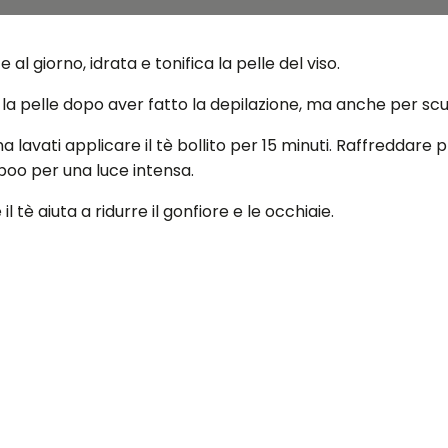
 al giorno, idrata e tonifica la pelle del viso.
 la pelle dopo aver fatto la depilazione, ma anche per scuri
na lavati applicare il tè bollito per 15 minuti. Raffreddar
mpoo per una luce intensa.
 tè aiuta a ridurre il gonfiore e le occhiaie.
essere scartate. Dovrebbero essere applicati sulla zona d
e