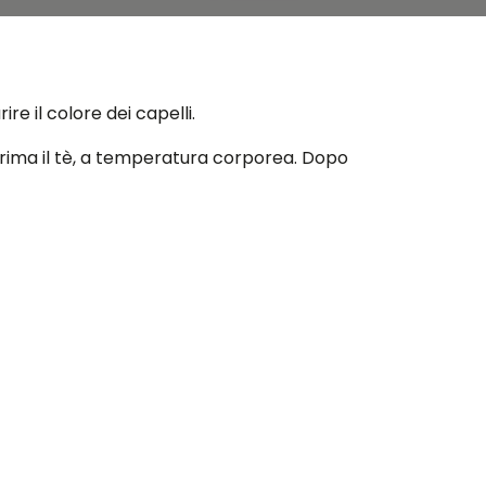
re il colore dei capelli.
e prima il tè, a temperatura corporea. Dopo
egli occhi perché la caffeina aiuta a