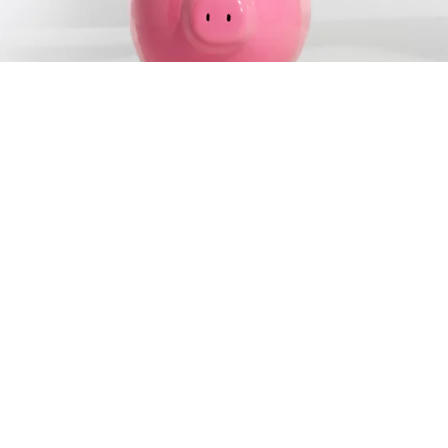
i consiglio può essere sempre utile, ma come fare a spe
 astuzie per ritrovarsi con qualche euro in più in tasca
elo, ma trasferitelo in cucina, potrebbe essere utile per s
 evitando così di rovinarli.
e di buttarlo usatelo per colorare il tondo metallico delle
o ottime per conservare oggetti, soprattutto i gioielli nei 
 bensì lavateli insieme ad un paio di jeans nuovi e anche que
lasciate stare i deodoranti, versate nel fondo 3 cucchiai d