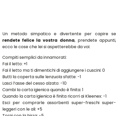
Un metodo simpatico e divertente per capire se
rendete felice la vostra donna
, prendete appunti
ecco le cose che lei si aspetterebbe da voi:
Compiti semplici da innamorati:
Fai il letto: +1
Fai il letto ma ti dimentichi di aggiungere i cuscini: 0
Butti la coperta sulle lenzuola sfatte: -1
Lasci l’asse del cesso alzato: -10
Cambi la carta igienica quando è finita: 1
Quando la carta igienica è finita ricorri ai Kleenex: -1
Esci per comprarle assorbenti super-freschi super-
leggeri con le ali: +5
Torni con la birra: -5