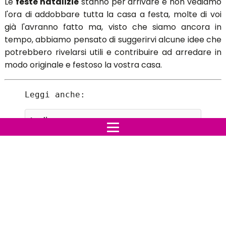
Le
feste natalizie
stanno per arrivare e non vediamo
l'ora di addobbare tutta la casa a festa, molte di voi
già l'avranno fatto ma, visto che siamo ancora in
tempo, abbiamo pensato di suggerirvi alcune idee che
potrebbero rivelarsi utili e contribuire ad arredare in
modo originale e festoso la vostra casa.
Leggi anche:
Indice:
Bellissime palline di Natale fai da te,
tante idee da copiare
Come realizzare un bellissimo pupazzo
di neve con dei bicchieri di plastica
(video)
GUARDA IL VIDEO TUTORIAL PER
REALIZZARE IL PUPAZZO DI NEVE