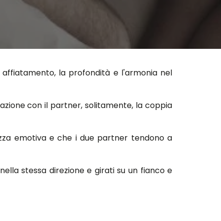
di affiatamento, la profondità e l'armonia nel
lazione con il partner, solitamente, la coppia
ezza emotiva e che i due partner tendono a
i nella stessa direzione e girati su un fianco e
 e ansia da separazione, ma la distanza tra i
ficare, invece, una normale e sana dose di