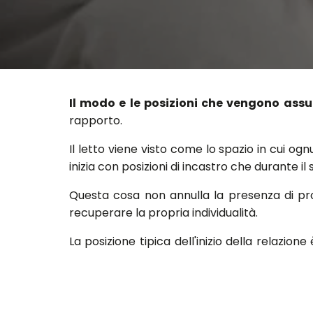
Il modo e le posizioni che vengono ass
rapporto.
Il letto viene visto come lo spazio in cui og
inizia con posizioni di incastro che durante 
Questa cosa non annulla la presenza di pr
recuperare la propria individualità.
La posizione tipica dell'inizio della relazione
solitamente è lui a stare dietro.
Se questo contatto resta forte anche con il 
corpi non è detto che denoti un allontana