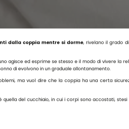
unti dalla coppia mentre si dorme
, rivelano il grado 
nuno agisce ed esprime se stesso e il modo di vivere la re
il sonno di evolvono in un graduale allontanamento.
oblemi, ma vuol dire che la coppia ha una certa sicur
 è quella del cucchiaio, in cui i corpi sono accostati, stes
passare del tempo, si può indicare possessività, controllo
mento emotivo o una voglia di individualità, può signi