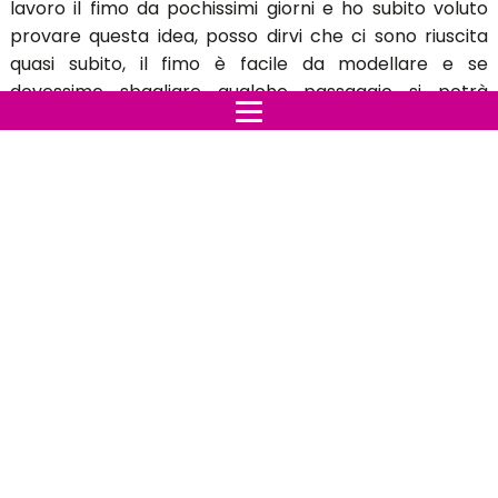
lavoro il fimo da pochissimi giorni e ho subito voluto
provare questa idea, posso dirvi che ci sono riuscita
quasi subito, il fimo è facile da modellare e se
dovessimo sbagliare qualche passaggio si potrà
sempre rimediare prima di metterlo al forno.
Per i piccoli lavori come questo tengo a puntualizzare
che non ci vorrà molto tempo per la cottura ma
basteranno anche meno di 30 minuti, dipende poi dal