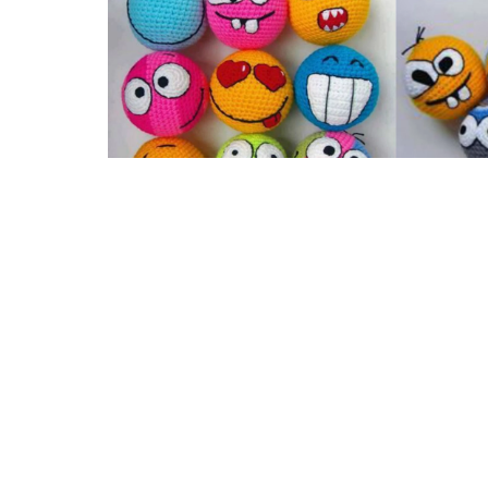
Ci sono diversi tutorial da poter vedere ma 
principianti, poter capire bene i passaggi.
Se trovate queste faccine simpatiche e vole
per la testa, non dovete fare altro che guarda
GUARDA IL VIDEO 