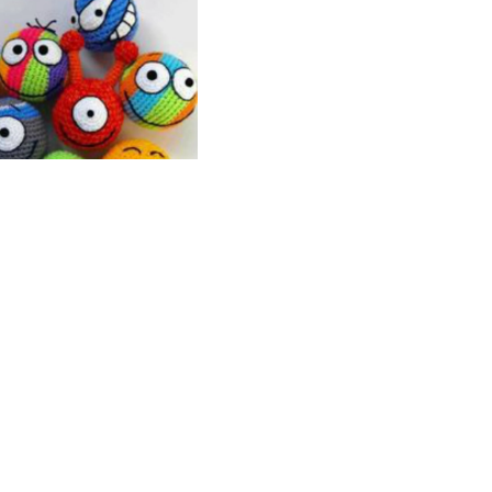
quello che ho preferito su tutti è quello in italiano pe
te realizzarle per decorare la vostra camera, creare port
re il video tutorial e seguire le indicazioni passo passo. B
TUTORIAL PER CREARE LE EMOTI