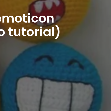
emoticon
o tutorial)