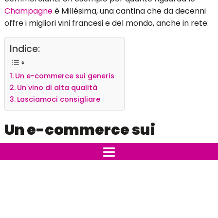
Champagne
è Millésima, una cantina che da decenni
offre i migliori vini francesi e del mondo, anche in rete.
Indice:
Un e-commerce sui generis
Un vino di alta qualità
Lasciamoci consigliare
Un e-commerce sui
generis
Sono tantissime le cose che
gli italiani acquistano
online
, soprattutto oggi, in fase post covid-19. Durante
il periodo del lockdown infatti tanti si sono avvicinati al