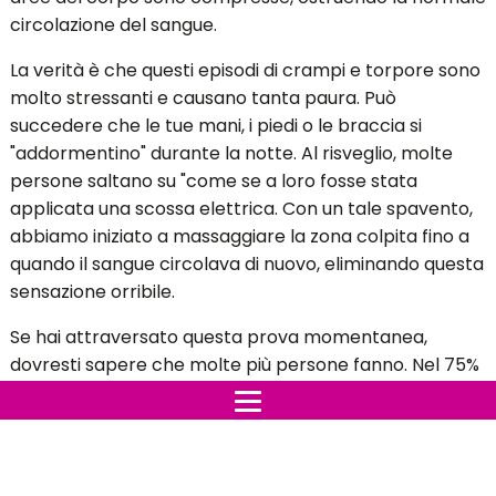
circolazione del sangue.
La verità è che questi episodi di crampi e torpore sono
molto stressanti e causano tanta paura. Può
succedere che le tue mani, i piedi o le braccia si
"addormentino" durante la notte. Al risveglio, molte
persone saltano su "come se a loro fosse stata
applicata una scossa elettrica. Con un tale spavento,
abbiamo iniziato a massaggiare la zona colpita fino a
quando il sangue circolava di nuovo, eliminando questa
sensazione orribile.
Se hai attraversato questa prova momentanea,
dovresti sapere che molte più persone fanno. Nel 75%
dei casi, è dovuta una cattiva postura a dormire che
ostruisce il normale flusso di sangue. Tuttavia, altre
cause possono riferirsi a malattie gravi che meritano
attenzione immediata. cause di formicolio e