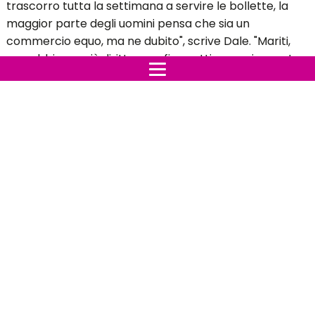
trascorro tutta la settimana a servire le bollette, la
maggior parte degli uomini pensa che sia un
commercio equo, ma ne dubito", scrive Dale. "Mariti,
non abbiamo più diritto a un fine settimana riposante
delle nostre mogli.Il distintivo del" capofamiglia "non ci
autorizza a sfuggire alle nostre funzioni domestiche
venire sabato e domenica.Il lusso del riposo è un dono
che molti uomini rubano alle loro mogli Ricorda, la
settimana lavorativa di 40 ore è uno standard
culturale, ma Dio ci dice di condividere i fardelli della
nostra moglie e proteggerla dalla tensione. Va bene
riposare, Dio lo comanda, ma assicurati di non essere il
solo uno che lo fa. "
Oltre 111.000 persone hanno apprezzato il post con
quasi 6.000 commenti fatti. Per alcuni, è stato un
sollievo sentire qualcun altro spiegare ciò che era
stato così difficile spiegare prima.