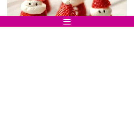
Il piatto va preparato in anticipo e portato a termine
poco prima della presentazione a tavola, questo
perché va gustato fresco.
Indice:
Ingredienti
Preparazione