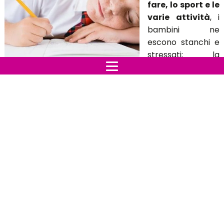
fare, lo sport e le
varie attività
, i
bambini ne
escono stanchi e
stressati; la
psicologa per
l'infanzia Giorgiana Ciocci ha avvertito i genitori
dicendo che anche se da un lato è buono che i piccoli
si tengono impegnati, dall'altra si rischia di eccedere e
di portargli elevati livelli di stress. Questo può portare
all'insorgere di paure, modi aggressivi e stanchezza
che possono intaccare il rendimento scolastico.
Infatti, essere impegnati costantemente comporta un
impegno non indifferente ed influisce sul sistema
mente-corpo e sui processi cognitivi, soprattutto sulla
concentrazione e sull'attenzione.