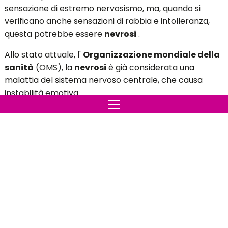
sensazione di estremo nervosismo, ma, quando si
verificano anche sensazioni di rabbia e intolleranza,
questa potrebbe essere
nevrosi
.
Allo stato attuale, l'
Organizzazione mondiale della
sanità
(OMS), la
nevrosi
è già considerata una
malattia del sistema nervoso centrale, che causa
instabilità emotiva.
Potrebbe essere confuso con
lo stress
ei sintomi
possono essere molto simili, tuttavia, sono più evidenti:
Ansia estrema
nervosismo
paura
rabbia
intolleranza
insonnia
Preoccupazione eccessiva