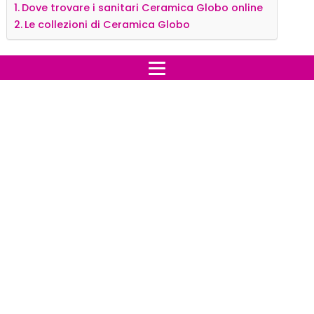
Dove trovare i sanitari Ceramica Globo online
Le collezioni di Ceramica Globo
Dove trovare i sanitari
Ceramica Globo online
Oggi anche i sanitari per l’arredo bagno possono
essere acquistati online. I
portali e-commerce
specializzati
, infatti, rappresentano ormai un vero e
proprio punto di riferimento per i consumatori italiani,
che apprezzano i numerosi vantaggi di cui è possibile
usufruire grazie alla rete.
Innanzitutto, gli utenti premiano
l’ottimo rapporto
qualità-prezzo
che in genere contraddistingue i
portali e-commerce, a cui spesso si affiancano sconti