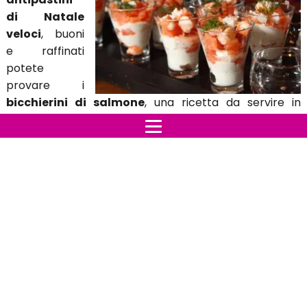
di Natale
veloci
, buoni
e raffinati
potete
provare i
bicchierini di salmone
, una ricetta da servire in
piccoli bicchieri di liquore, da preparare in anticipo e
conservare in frigo fino al momento di servirli. Sono
ottimi anche come aperitivo per il buffet di San
Silvestro.
Ingredienti per 1 bicchierino
2 cucchiai di salmone fresco tagliato a dadini
2 cucchiai di formaggio spalmabile tipo
Philadelphia
1 cucchiai di panna acida o di yogurt greco intero
aneto fresco