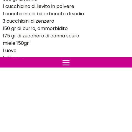
1 cucchiaino di lievito in polvere
1 cucchiaino di bicarbonato di sodio
3 cucchiaini di zenzero
150 gr di burro, ammorbidito
175 gr di zucchero di canna scuro
miele 150gr
1 uovo
1 albume
240gr di zucchero a velo, setacciato, più extra, per
spolverare
Argento palline per decorare
Preriscaldare il forno a 180C. Setacciare la farina, il
lievito, il bicarbonato di sodio, spezie e un pizzico di sale
in una ciotola.
Utilizzando un miscelatore elettrico, sbattere il burro e
lo zucchero di canna per qualche minuto. Aggiungere il