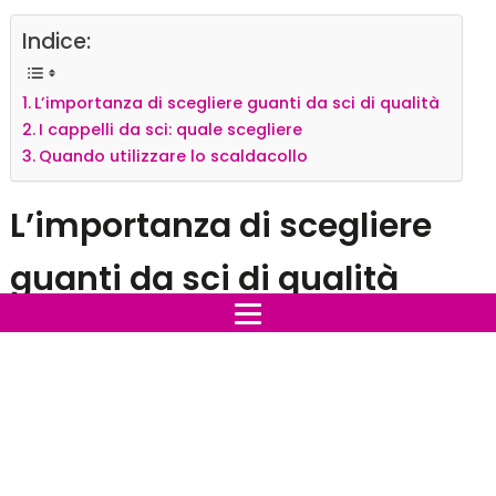
Indice:
L’importanza di scegliere guanti da sci di qualità
I cappelli da sci: quale scegliere
Quando utilizzare lo scaldacollo
L’importanza di scegliere
guanti da sci di qualità
I
guanti
possono essere di due tipologie diverse: i
classici, che consentono di inserire le dita
separatamente e le
muffole
, che constano solo dello
spazio per il pollice e poi hanno una sede unica per il
resto della mano.
La scelta dipende molto dai gusti personali, ma in ogni