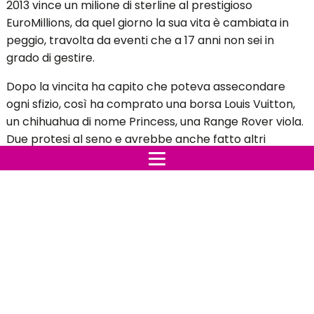
2013 vince un milione di sterline al prestigioso
EuroMillions, da quel giorno la sua vita è cambiata in
peggio, travolta da eventi che a 17 anni non sei in
grado di gestire.
Dopo la vincita ha capito che poteva assecondare
ogni sfizio, così ha comprato una borsa Louis Vuitton,
un chihuahua di nome Princess, una Range Rover viola.
Due protesi al seno e avrebbe anche fatto altri
interventi se i chirurghi non si fossero opposti alla
scelta.
Le giornate passavano tra lo shopping sfrenato, ma a
parte l'entusiasmo iniziale, poi niente gli sembrava più
soddisfarla; la macchina era particolarmente
appariscente e la gente la fissava, non riusciva a
prendersi cura del cane che affidò a sua zia. Pensava
di essere libera di andare in vacanza quanto voleva,
ma i suoi amici lavoravano o studiavano e non