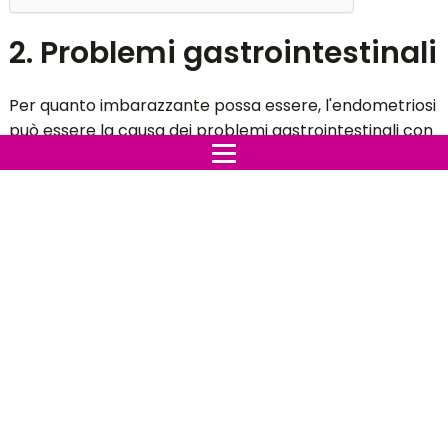
2. Problemi gastrointestinali
Per quanto imbarazzante possa essere, l'endometriosi
può essere la causa dei problemi gastrointestinali con
cui vivi ogni giorno, in particolare la stitichezza e la
diarrea. In realtà, l'endometriosi è spesso confusa con
la sindrome dell'intestino irritabile (IBS) o allergie
alimentari a causa dei sintomi simili che possono
causare.
3. Le donne nella tua
famiglia ce l'hanno
Se tua sorella, zia o madre ha endometriosi, il tuo
rischio di svilupparlo è raddoppiato. Chiedi ai tuoi