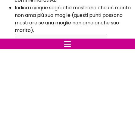
commemorativa.
Indica i cinque segni che mostrano che un marito
non ama più sua moglie (questi punti possono
mostrare se una moglie non ama anche suo
marito).
Indice:
1. Vacanze e nient'altro
2. Il suo comportamento è volubile
3. Sei sempre tu
4. Non gli piaci
5. Non lavora nella relazione
1. Vacanze e nient'altro
Se tuo marito non ti dà regali in occasione di
festività e anniversari o addirittura li ricordi,
sarebbe un segno sicuro che ha perso