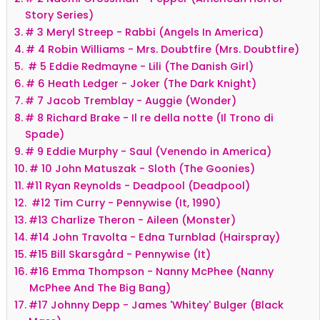
Story Series)
# 3 Meryl Streep - Rabbi (Angels In America)
# 4 Robin Williams - Mrs. Doubtfire (Mrs. Doubtfire)
# 5 Eddie Redmayne - Lili (The Danish Girl)
# 6 Heath Ledger - Joker (The Dark Knight)
# 7 Jacob Tremblay - Auggie (Wonder)
# 8 Richard Brake - Il re della notte (Il Trono di
Spade)
# 9 Eddie Murphy - Saul (Venendo in America)
# 10 John Matuszak - Sloth (The Goonies)
#11 Ryan Reynolds - Deadpool (Deadpool)
#12 Tim Curry - Pennywise (It, 1990)
#13 Charlize Theron - Aileen (Monster)
#14 John Travolta - Edna Turnblad (Hairspray)
#15 Bill Skarsgård - Pennywise (It)
#16 Emma Thompson - Nanny McPhee (Nanny
McPhee And The Big Bang)
#17 Johnny Depp - James 'Whitey' Bulger (Black