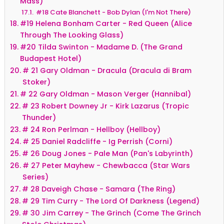
Mass)
#18 Cate Blanchett - Bob Dylan (I'm Not There)
#19 Helena Bonham Carter - Red Queen (Alice
Through The Looking Glass)
#20 Tilda Swinton - Madame D. (The Grand
Budapest Hotel)
# 21 Gary Oldman - Dracula (Dracula di Bram
Stoker)
# 22 Gary Oldman - Mason Verger (Hannibal)
# 23 Robert Downey Jr - Kirk Lazarus (Tropic
Thunder)
# 24 Ron Perlman - Hellboy (Hellboy)
# 25 Daniel Radcliffe - Ig Perrish (Corni)
# 26 Doug Jones - Pale Man (Pan's Labyrinth)
# 27 Peter Mayhew - Chewbacca (Star Wars
Series)
# 28 Daveigh Chase - Samara (The Ring)
# 29 Tim Curry - The Lord Of Darkness (Legend)
# 30 Jim Carrey - The Grinch (Come The Grinch