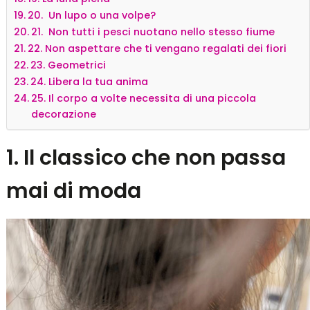
20. Un lupo o una volpe?
21. Non tutti i pesci nuotano nello stesso fiume
22. Non aspettare che ti vengano regalati dei fiori
23. Geometrici
24. Libera la tua anima
25. Il corpo a volte necessita di una piccola
decorazione
1. Il classico che non passa
mai di moda