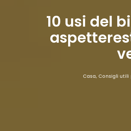
10 usi del 
aspetteres
v
Casa
,
Consigli util