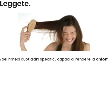
. Leggete.
 dei rimedi quotidiani specifici, capaci di rendere la
chiom
e ad eliminare il problema della secchezza ai capelli e noi
mancanza di idratazione, che li rende opachi, aridi e pieni
imedi e accorgimenti che servono a ridare vita ai capelli 
lli di diventare più sani e di ricrescere sostituendo quelli
uando sono bagnati perché si spezzano più facilmente.