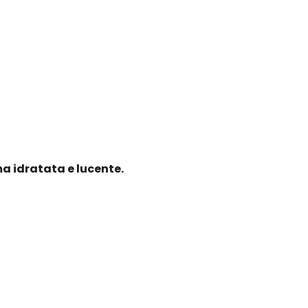
a idratata e lucente.
 ve le illustreremo in questo articolo.
 di doppie punte.
secchi:
 secchi.