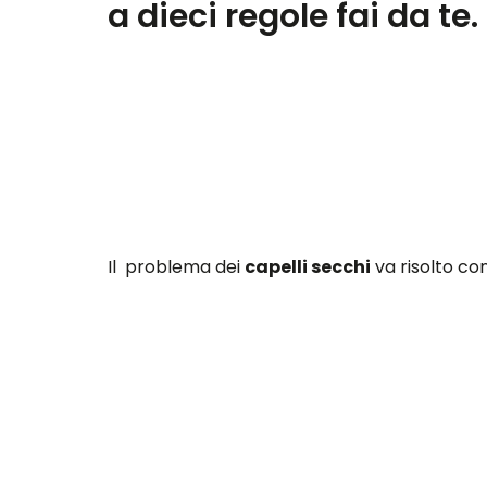
a dieci regole fai da te
Il problema dei
capelli secchi
va risolto con
Esistono dieci regole base che possono aiutar
Ma perché i capelli diventano secchi? Per la 
Tutto questo però è affrontabile con alcuni r
Tagliarli spesso. Questo permette ai cape
Spazzolare con delicatezza i capelli q