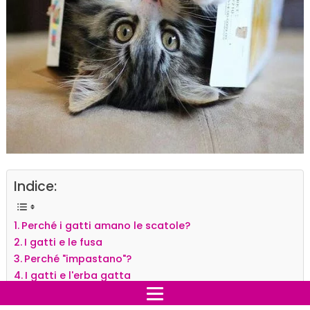
Indice:
Perché i gatti amano le scatole?
I gatti e le fusa
Perché "impastano"?
I gatti e l'erba gatta
Perché i gatti rispetto ai cani sembrano più simili?
Perché i gatti odiano l'acqua e poi stanno sempre